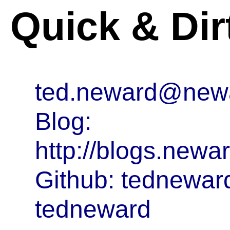
Quick & Dir
ted.neward@newa
Blog:
http://blogs.new
Github: tednewar
tedneward